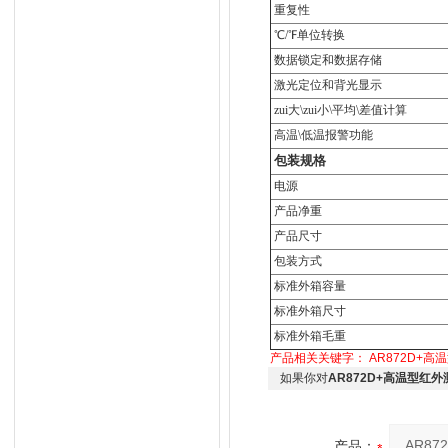
重复性
℃/℉单位转换
数据锁定和数据存储
激光定位和背光显示
zui大\zui小\平均\差值计算
高温\低温报警功能
包装规格
电源
产品净重
产品尺寸
包装方式
标准外箱容量
标准外箱尺寸
标准外箱毛重
产品相关关键字：
AR872D+
如果你对
AR872D+高温型红
产品：