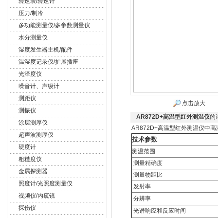
转速表/转速计
压力/制冷
多功能测量仪/多参数测量仪
水分测量仪
湿度发生器主机/配件
温湿度记录仪/扩展插座
光泽度仪
噪音计、声级计
测距仪
点击放大
测振仪
AR872D+高温型红外测温仪
的
涂层测厚仪
AR872D+高温型红外测温仪
超声波测厚仪
技术参数
硬度计
测温范围
粗糙度仪
测量精确度
金属探测器
测量物距比
照度计/光照度测量仪
发射率
视频仪/内窥镜
分辨率
探伤仪
光谱响应和反应时间