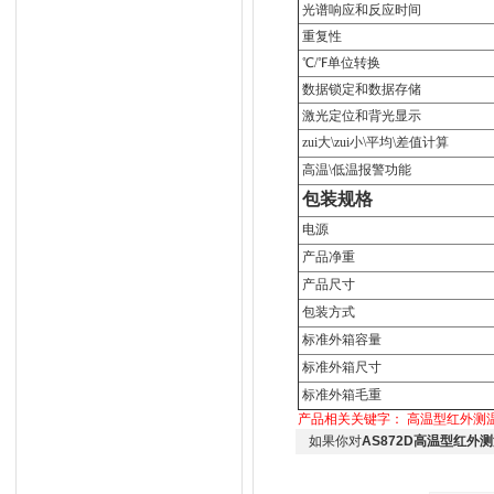
光谱响应和反应时间
重复性
℃/℉单位转换
数据锁定和数据存储
激光定位和背光显示
zui大\zui小\平均\差值计算
高温\低温报警功能
包装规格
电源
产品净重
产品尺寸
包装方式
标准外箱容量
标准外箱尺寸
标准外箱毛重
产品相关关键字：
高温型红外测
如果你对
AS872D高温型红外