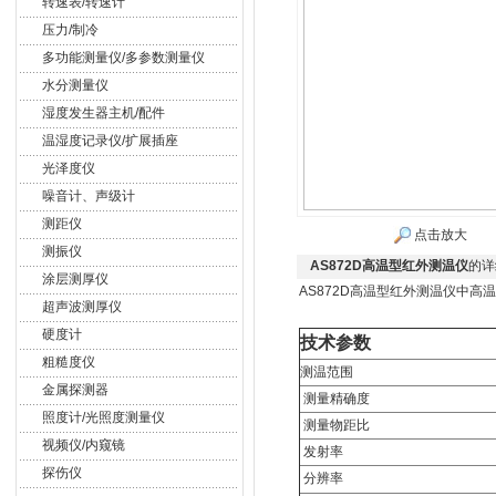
转速表/转速计
压力/制冷
多功能测量仪/多参数测量仪
水分测量仪
湿度发生器主机/配件
温湿度记录仪/扩展插座
光泽度仪
噪音计、声级计
测距仪
点击放大
测振仪
AS872D高温型红外测温仪
的详
涂层测厚仪
AS872D高温型红外测温仪中
超声波测厚仪
硬度计
技术参数
粗糙度仪
测温范围
金属探测器
测量精确度
照度计/光照度测量仪
测量物距比
视频仪/内窥镜
发射率
探伤仪
分辨率