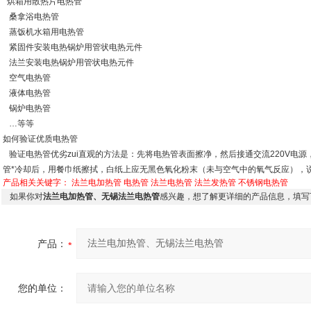
烘箱用散热片电热管
桑拿浴电热管
蒸饭机水箱用电热管
紧固件安装电热锅炉用管状电热元件
法兰安装电热锅炉用管状电热元件
空气电热管
液体电热管
锅炉电热管
…等等
如何验证优质电热管
验证电热管优劣zui直观的方法是：先将电热管表面擦净，然后接通交流220V电
管*冷却后，用餐巾纸擦拭，白纸上应无黑色氧化粉末（未与空气中的氧气反应），
产品相关关键字：
法兰电加热管
电热管
法兰电热管
法兰发热管
不锈钢电热管
如果你对
法兰电加热管、无锡法兰电热管
感兴趣，想了解更详细的产品信息，填写
产品：
您的单位：