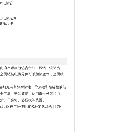
片电热管
状电热元件
电热元件
向均布螺旋电热合金丝（镍铬、铁铬合
金属铠装电热元件可以加热空气，金属模
密填充有良好耐热性、导热性和绝缘性的结
全可靠、安装简便、使用寿命长等特点。
炉、干燥箱、热压模等装置。
污染,被广泛使用在各种加热场合,目前生