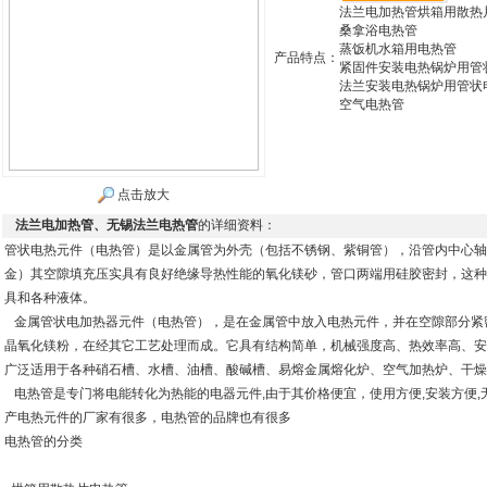
法兰电加热管烘箱用散热
桑拿浴电热管
蒸饭机水箱用电热管
产品特点：
紧固件安装电热锅炉用管
法兰安装电热锅炉用管状
空气电热管
点击放大
法兰电加热管、无锡法兰电热管
的详细资料：
管状电热元件（电热管）是以金属管为外壳（包括不锈钢、紫铜管），沿管内中心轴
金）其空隙填充压实具有良好绝缘导热性能的氧化镁砂，管口两端用硅胶密封，这种
具和各种液体。
金属管状电加热器元件（电热管），是在金属管中放入电热元件，并在空隙部分紧
晶氧化镁粉，在经其它工艺处理而成。它具有结构简单，机械强度高、热效率高、安
广泛适用于各种硝石槽、水槽、油槽、酸碱槽、易熔金属熔化炉、空气加热炉、干燥
电热管是专门将电能转化为热能的电器元件,由于其价格便宜，使用方便,安装方便,无
产电热元件的厂家有很多，电热管的品牌也有很多
电热管的分类