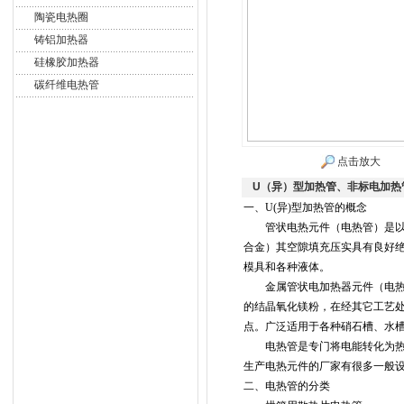
陶瓷电热圈
铸铝加热器
硅橡胶加热器
碳纤维电热管
点击放大
U（异）型加热管、非标电加热
一、U(异)型加热管的概念
管状电热元件（电热管）是以金
合金）其空隙填充压实具有良好
模具和各种液体。
金属管状电加热器元件（电热管
的结晶氧化镁粉，在经其它工艺
点。广泛适用于各种硝石槽、水
电热管是专门将电能转化为热
生产电热元件的厂家有很多一般
二、电热管的分类