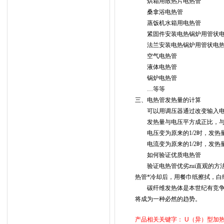
烘箱用散热片电热管
桑拿浴电热管
蒸饭机水箱用电热管
紧固件安装电热锅炉用管状电
法兰安装电热锅炉用管状电热
空气电热管
液体电热管
锅炉电热管
…
等等
三、电热管发热量的计算
可以用调压器通过改变输入电
发热量与电压平方成正比，与
电压变为原来的
1/2
时，发热
电流变为原来的
1/2
时，发热
如何验证优质电热管
验证电热管优劣zui直观的方
热管*冷却后，用餐巾纸擦拭，
碳纤维发热体是本世纪有竞争力
将成为一种必然的趋势。
产品相关关键字：
U（异）型加