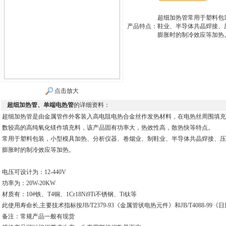
超细加热管常用于塑料包
产品特点：
鞋业、半导体共晶焊接、
膨胀时的制冷效应等加热
点击放大
超细加热管、单端电热管
的详细资料：
超细加热管是由金属管作外客装入高电阻电热合金丝作发热材料，在电热丝周围填充
数较高的高纯氧化镁作填充料，该产品固有功率大，热效性高，散热快等特点。
常用于塑料包装，小型模具加热、分析仪器、卷烟业、制鞋业、半导体共晶焊接、压
膨胀时的制冷效应等加热。
电压可设计为：12-440V
功率为：20W-20KW
材质有：10#铁、T4铜、1Cr18Ni9Ti不锈钢、Ti钛等
此使用寿命长,主要技术指标按JB/T2379-93《金属管状电热元件》和JB/T4088-9
备注：常规产品一般有现货