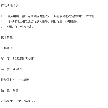
产品功能特点：
1、 输入电路、输出电路全隔离型设计，具有较高的稳定性和抗干扰性能。
2、 可同时对三相电源进行缺相报警、漏相报警、掉电报警。
3、 实用方便，性价比高。
技术参数：
工作环境
湿 度：5-95%RH 无凝露
温 度：-40-80℃
报警器材料：ABS塑料
颜 色：白色
产品尺寸：100X67X70 mm