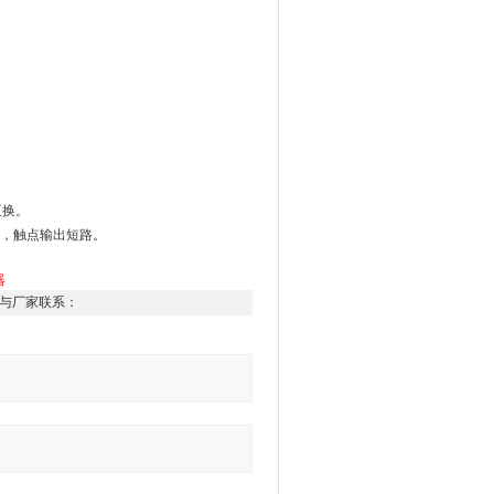
互换。
，触点输出短路。
器
与厂家联系：