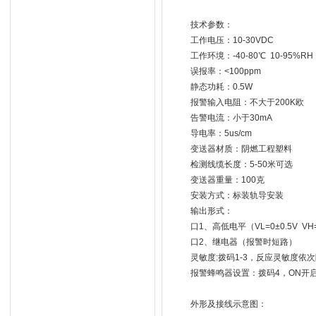
技术参数：
工作电压：10-30VDC
工作环境：-40-80℃ 10-95%RH
误报率：<100ppm
静态功耗：0.5W
报警输入电阻：不大于200K欧
告警电流：小于30mA
导电率：5us/cm
变送器材质：阴燃工程塑料
检测线缆长度：5-50米可选
变送器重量：100克
安装方式：标装轨导安装
输出形式：
口1、高低电平（VL=0±0.5V VH=
口2、继电器（报警时短路）
灵敏度:拨码1-3，反应灵敏度依
报警蜂鸣器设置：拨码4，ON开
外形及接线示意图：