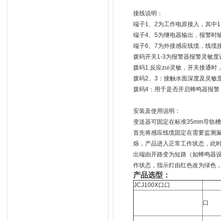
接线说明：
端子1、2为工作电原接入，其中1
端子4、5为继电器输出，报警时
端子6、7为外接感应线缆，线缆
拨码开关1-3为报警器报警灵敏度
拨码1:反应zui灵敏，开关接通
拨码2、3：接触水面深度及灵敏
拨码4：用于是否开启蜂鸣器报
安装及使用说明：
变送器可固定在标准35mm导轨
首先将感应线缆固定在需要监测
烁，产品进入正常工作状态，此
出端由开路变为短路（如蜂鸣器
作状态，指示灯由红色改为绿色
产品选型：
JCJ100X口口
选
口