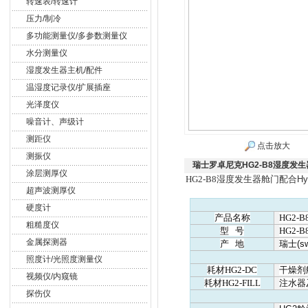
转速表/转速计
压力/制冷
多功能测量仪/多参数测量仪
水分测量仪
湿度发生器主机/配件
温湿度记录仪/扩展插座
光泽度仪
噪音计、声级计
测距仪
点击放大
测振仪
瑞士罗卓尼克HG2-B8湿度发
涂层测厚仪
HG2-B8湿度发生器舱门配合
Hy
超声波测厚仪
硬度计
产品名称
HG2-B
粗糙度仪
型
号
HG2-B
金属探测器
产
地
瑞士
(s
照度计/光照度测量仪
耗材
HG2-DC
干燥剂
视频仪/内窥镜
耗材
HG2-FILL
注水器
探伤仪