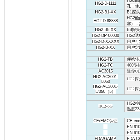
HG2
舱
HG2-D-1111
孔，使
HG2-B1-XX
B1
探
HG2
舱
HG2-D-88888
塞），
HG2-B8-XX
B8
探
HG2-DP-00000
HG2
透
HG2-D-XXXXX
用户可
HG2-B-XX
用户定
HG2-TB
便携轻
HG2-TC
400
型
AC3015
迷你
U
HG2-AC3001-
HC2
探
L050
HG2-AC3001-
HC2
探
L/050
（
5
）
HG2
控
HC2-SG
温度
23
CE/EMC
认证
CE-com
EN 610
EN 610
FDA/GAMP
FDA C