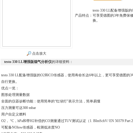
testo 330 LL配备
产品特点：
可享受德图的3年免费保
换。
点击放大
testo 330 LL增强版烟气分析仪
的详细资料：
testo 330 LL配备增强版的O2和CO传感器，使用寿命长达6年以上，更可享受德
自行更换。
优点一览：
图形处理测量数据
全面的仪器诊断功能：使用简单的“红绿灯”表示方法，简单易懂
压力测量可达300 mbar
用户自定义燃料
O2， °C，hPa和带H2补偿的CO测量通过TUV测试认证（1. BImSchV/ EN 50379 Part
可配备NOlow传感器，检测低浓度NO