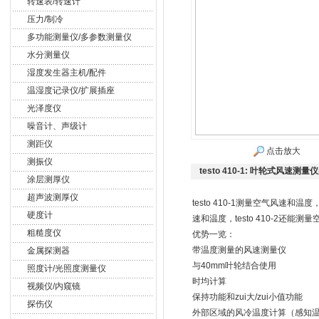
转速表/转速计
压力/制冷
多功能测量仪/多参数测量仪
水分测量仪
湿度发生器主机/配件
温湿度记录仪/扩展插座
光泽度仪
噪音计、声级计
测距仪
点击放大
测振仪
testo 410-1: 叶轮式风速测量仪
涂层测厚仪
超声波测厚仪
testo 410-1测量空气风
硬度计
速和温度，testo 410-2还
粗糙度仪
优势一览：
带温度测量的风速测量仪
金属探测器
与40mm叶轮结合使用
照度计/光照度测量仪
时均计算
视频仪/内窥镜
保持功能和zui大/zui小值功能
探伤仪
外部区域的风冷温度计算（感知