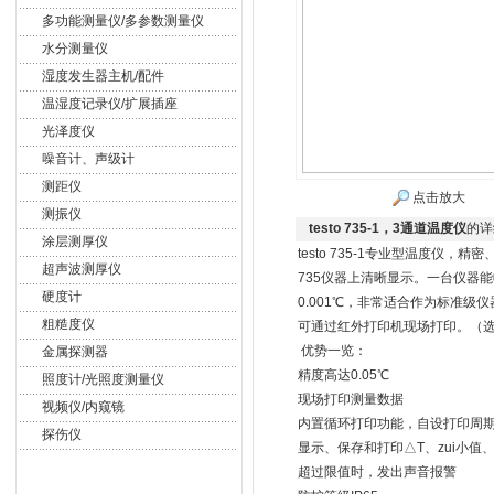
多功能测量仪/多参数测量仪
水分测量仪
湿度发生器主机/配件
温湿度记录仪/扩展插座
光泽度仪
噪音计、声级计
测距仪
点击放大
测振仪
testo 735-1，3通道温度仪
的详
涂层测厚仪
testo 735-1专业型温度仪
超声波测厚仪
735仪器上清晰显示。一台仪器能收
硬度计
0.001℃，非常适合作为标准级仪
粗糙度仪
可通过红外打印机现场打印。（
优势一览：
金属探测器
精度高达0.05℃
照度计/光照度测量仪
现场打印测量数据
视频仪/内窥镜
内置循环打印功能，自设打印周期
探伤仪
显示、保存和打印△T、zui小值、
超过限值时，发出声音报警